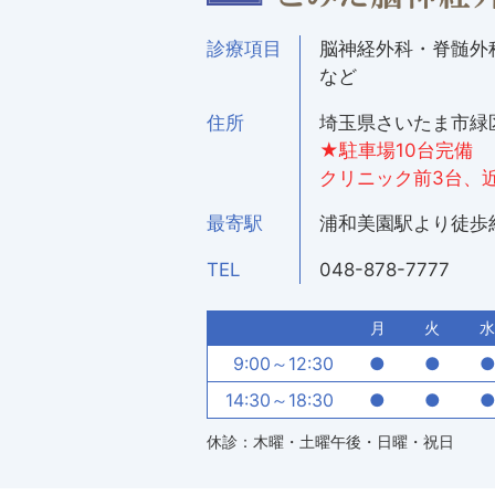
診療項目
脳神経外科・脊髄外
など
住所
埼玉県さいたま市緑区美
★駐車場10台完備
クリニック前3台、
最寄駅
浦和美園駅より徒歩
TEL
048-878-7777
月
火
水
9:00
～
12:30
●
●
14:30
～
18:30
●
●
休診：木曜・土曜午後・日曜・祝日