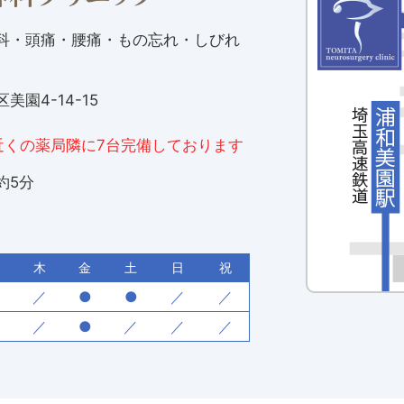
科・頭痛・腰痛・もの忘れ・しびれ
園4-14-15
近くの薬局隣に7台完備しております
約5分
木
金
土
日
祝
●
／
●
●
／
／
●
／
●
／
／
／