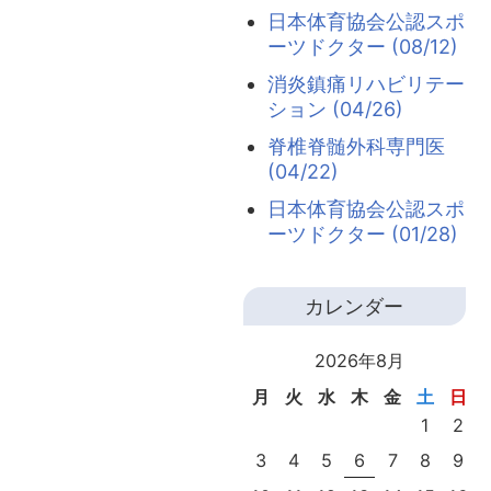
日本体育協会公認スポ
ーツドクター (08/12)
消炎鎮痛リハビリテー
ション (04/26)
脊椎脊髄外科専門医
(04/22)
日本体育協会公認スポ
ーツドクター (01/28)
カレンダー
2026年8月
月
火
水
木
金
土
日
1
2
3
4
5
6
7
8
9