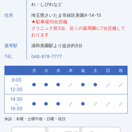
れ・しびれなど
住所
埼玉県さいたま市緑区美園4-14-15
★駐車場10台完備
クリニック前3台、近くの薬局隣に7台完備して
おります
最寄駅
浦和美園駅より徒歩約5分
TEL
048-878-7777
月
火
水
木
金
土
日
祝
9:00
～
●
●
●
／
●
●
／
／
12:30
14:30
～
●
●
●
／
●
／
／
／
18:30
休診：木曜・土曜午後・日曜・祝日