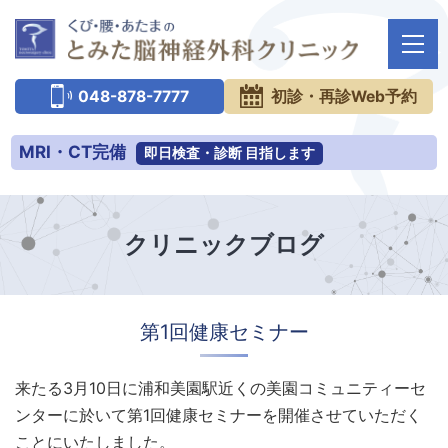
048-878-7777
初診・再診Web予約
MRI・CT完備
即日検査・診断
目指します
クリニックブログ
第1回健康セミナー
来たる
3
月
10
日に浦和美園駅近くの美園コミュニティーセ
ンターに於いて第
1
回健康セミナーを開催させていただく
ことにいたしました。