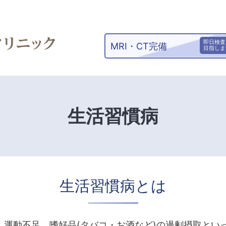
即日検査
MRI・CT完備
目指しま
生活習慣病｜さいた
生活習慣病
生活習慣病とは
、運動不足、嗜好品(タバコ・お酒など)の過剰摂取とい