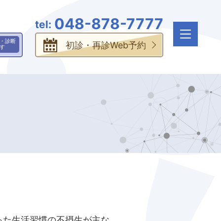
048-878-7777
・診断
初診・再診Web予約
す
ま市緑区 とみた脳神経外科
った生活習慣の不摂生が主な