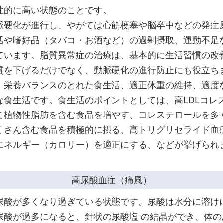
性的に高い状態のことです。
脈硬化が進行し、やがては心筋梗塞や脳卒中などの発症
活や嗜好品（タバコ・お酒など）の過剰摂取、運動不足
ています。脂質異常症の治療は、基本的に生活習慣の改
質を下げるだけでなく、動脈硬化の進行防止にも役立ち
、栄養バランスのとれた食生活、適正体重の維持、適度
な食生活です。食生活のポイントとしては、高LDLコレ
て植物性脂肪を含む食品を増やす、コレステロールを多
くさん含む食品を積極的に摂る、高トリグリセライド血
エネルギー（カロリー）を適正にする、などが挙げられ
高尿酸血症（痛風）
尿酸が多くなり過ぎている状態です。尿酸は水分に溶け
尿酸が過多になると、針状の尿酸塩 の結晶ができ、体