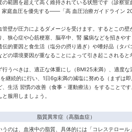
の範囲を超えて高く維持されている状態です（診察室血圧1
 以上、家庭血圧を優先する――「高 血圧治療ガイドライン 2
血管壁が圧力によるダメージを受けます。するとこの壁
り、狭心症や心筋梗塞、脳卒中、腎 臓病などを招きや
遺伝的要因と食生活（塩分の摂り過ぎ）や嗜好品（タバ
などの環境要因が重なることによって引き起こされると
行うべきは、適正な体重にし（BMI25未満）、適度な運動
）を継続的に行い、1日6g未満の減塩に努める（まずは
ど、生活 習慣の改善（食事・運動療法）をすることで
んと服用しましょう。
脂質異常症（高脂血症）
いうのは、血液中の脂質、具体的には「コレステロール