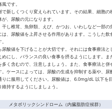
痛風です。
謝で新しくつくり変えられています。その結果、細胞の
体が、尿酸の元になります。
、干し椎茸、魚卵類、えび、かつお、いわしなど一部の
には、尿酸値を上昇させる作用があります。こうした飲
す。
ら尿酸値を下げることが大切です。それには食事療法と
えめにし、バランスの良い食事を摂るようにします。ま
を多く含むので、注意しましょう。また、食事療法と併
す。ケースによっては、尿酸の生成を抑制する薬や、尿
りに服用してください。尿酸値は、6.0mg/dL 以下
り維持するようにしましょう。
メタボリックシンドローム（内臓脂肪症候群）