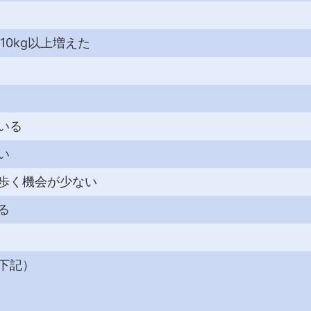
10kg以上増えた
いる
い
歩く機会が少ない
る
下記）